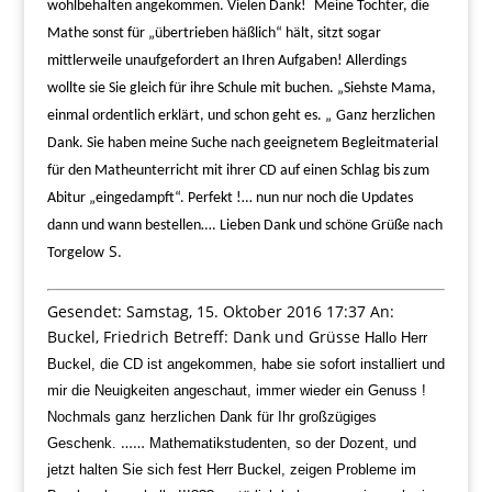
wohlbehalten angekommen. Vielen Dank!
Meine Tochter, die
Mathe sonst für „übertrieben häßlich“ hält, sitzt sogar
mittlerweile unaufgefordert an Ihren Aufgaben! Allerdings
wollte sie Sie gleich für ihre Schule mit buchen. „Siehste Mama,
einmal ordentlich erklärt, und schon geht es. „
Ganz herzlichen
Dank. Sie haben meine Suche nach geeignetem Begleitmaterial
für den Matheunterricht mit ihrer CD auf einen Schlag bis zum
Abitur „eingedampft“. Perfekt !… nun nur noch die Updates
dann und wann bestellen….
Lieben Dank und schöne Grüße nach
S.
Torgelow
Gesendet:
Samstag, 15. Oktober 2016 17:37
An:
Buckel, Friedrich Betreff: Dank und Grüsse
Hallo Herr
Buckel,
die CD ist angekommen, habe sie sofort installiert und
mir die Neuigkeiten angeschaut, immer
wieder ein Genuss !
Nochmals ganz herzlichen Dank für Ihr großzügiges
……
Geschenk.
Mathematikstudenten, so der Dozent, und
jetzt halten Sie sich fest Herr Buckel, zeigen Probleme
im