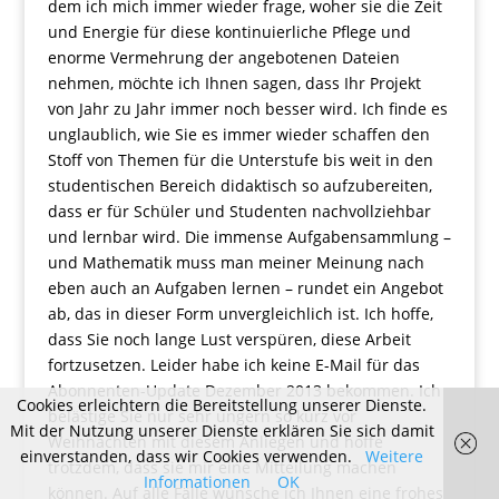
dem ich mich immer wieder frage, woher sie die Zeit
und Energie für diese kontinuierliche Pflege und
enorme Vermehrung der angebotenen Dateien
nehmen, möchte ich Ihnen sagen, dass Ihr Projekt
von Jahr zu Jahr immer noch besser wird. Ich finde es
unglaublich, wie Sie es immer wieder schaffen den
Stoff von Themen für die Unterstufe bis weit in den
studentischen Bereich didaktisch so aufzubereiten,
dass er für Schüler und Studenten nachvollziehbar
und lernbar wird. Die immense Aufgabensammlung –
und Mathematik muss man meiner Meinung nach
eben auch an Aufgaben lernen – rundet ein Angebot
ab, das in dieser Form unvergleichlich ist. Ich hoffe,
dass Sie noch lange Lust verspüren, diese Arbeit
fortzusetzen. Leider habe ich keine E-Mail für das
Abonnenten-Update Dezember 2013 bekommen. Ich
Cookies erleichtern die Bereitstellung unserer Dienste.
belästige Sie nur sehr ungern so kurz vor
Mit der Nutzung unserer Dienste erklären Sie sich damit
Weihnachten mit diesem Anliegen und hoffe
einverstanden, dass wir Cookies verwenden.
Weitere
trotzdem, dass sie mir eine Mitteilung machen
Informationen
OK
können. Auf alle Fälle wünsche ich Ihnen eine frohes