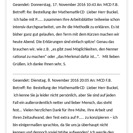
Gesendet: Donnerstag, 17. November 2016 10:43 An: MCD F.B.
Betreff: Re: Bestellung der Mathematik-CD
Lieber Herr Buckel,
Ich habe mit P….. zusammen Ihre Arbeitsblätter teilweise schon
intensiv durchgearbeitet, um ihr die Methodik zu erklären. Es ist
bisher ganz gut gelaufen, den Term mit dem Kürzen machen wir
heute Abend. Die Erklärungen sind einfach spitze! Genau das
brauchen wir, wie z.B. „es gibt zwei Möglichkeiten,
den Nenner
rational zu machen“ oder „das Merkmal dafür ist…“.
Mit lieben
Grüßen, ich danke Ihnen sehr, S.
Gesendet: Dienstag, 8. November 2016 20:05 An: MCD F.B.
Betreff: Re: Bestellung der Mathematik-CD
Lieber Herr Buckel,
ich kenne Sie ja leider nicht persönlich, aber Sie sind auf jeden
Fall ein außerordentlich netter und lieber Mensch, das steht
fest…
Vielen herzlichen Dank für Ihre Mühe, Ihre Arbeit und
Ihren Zeitaufwand, den Test extra auf P….. zu konzipieren – ich
bin einigermaßen sprachlos, da Sie uns ja überhaupt nicht
kennen und dennoch soviel Mühe aufwenden!
Ich werde den