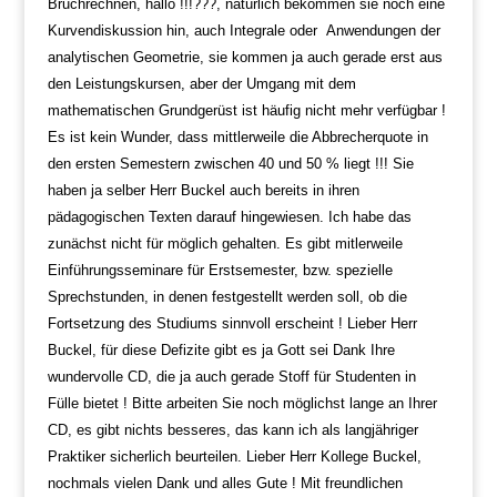
Bruchrechnen
, hallo !!!???, natürlich bekommen sie noch eine
Kurvendiskussion hin, auch Integrale
oder Anwendungen der
analytischen Geometrie, sie kommen ja auch gerade erst aus
den Leistungskursen,
aber der Umgang mit dem
mathematischen Grundgerüst ist häufig nicht mehr verfügbar !
Es ist kein Wunder, dass mittlerweile die Abbrecherquote in
den ersten Semestern zwischen
40 und 50 % liegt !!!
Sie
haben ja selber Herr Buckel auch bereits in ihren
pädagogischen Texten darauf hingewiesen.
Ich habe das
zunächst nicht für möglich gehalten.
Es gibt mitlerweile
Einführungsseminare für Erstsemester, bzw. spezielle
Sprechstunden, in denen
festgestellt werden soll, ob die
Fortsetzung des Studiums sinnvoll erscheint !
Lieber Herr
Buckel, für diese Defizite gibt es ja Gott sei Dank Ihre
wundervolle CD, die ja auch
gerade Stoff für Studenten in
Fülle bietet !
Bitte arbeiten Sie noch möglichst lange an Ihrer
CD, es gibt nichts besseres, das kann ich als
langjähriger
Praktiker sicherlich beurteilen.
Lieber Herr Kollege Buckel,
nochmals vielen Dank und alles Gute !
Mit freundlichen