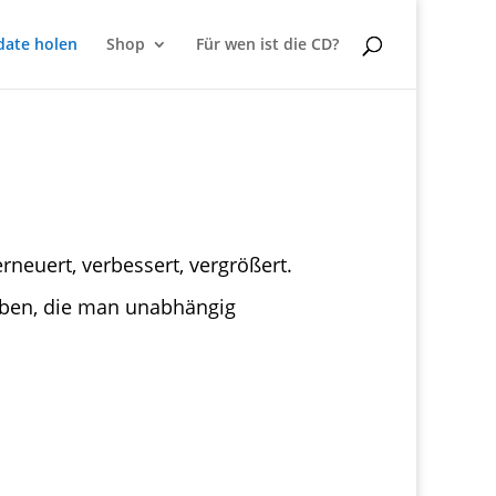
date holen
Shop
Für wen ist die CD?
erneuert, verbessert, vergrößert.
aben, die man unabhängig